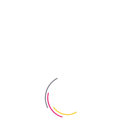
водоростей, моху, грибків плісняви та синяви.
ративне покриття 1 класу стійкості до мокрого стирання (стійка
андарту ДСТУ EN 13300:2012).
о стандарту ДСТУ ISO 14024.
им міксером до однорідності.
13 та ДСТУ-Н Б В.2.6-212:2016
.
Основа повинна бути сухою (вологі
 цементній та цементно-вапняній основі перед обробкою потрібно 
 полаковані чи пофарбовані олійною або алкідною фарбою, відшліфу
ирівняти шпаклівкою.
і грибками обробити антисептичним засобом
«Bio Stop»
TM Bayris від
 фарбуванням потрібно обробити ґрунтовкою
«Profi Grunt»
TM Bayris
ща від +5 °С до +30 °С (за умов відсутності прямого сонячного пр
ередньо поґрунтовану поверхню в два шари. Фарби деяких насичени