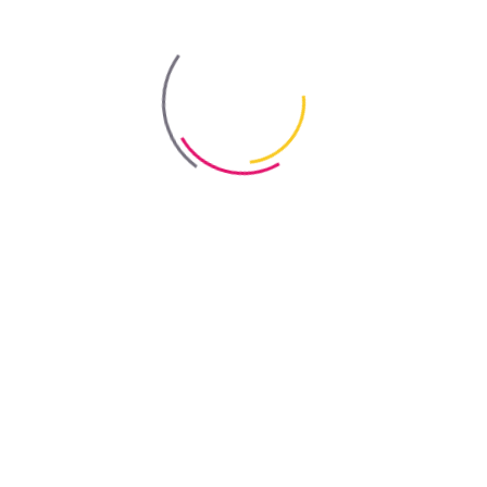
е утворює полімерної плівки та не впливає на адгезію і водопоглинан
-212:2016. Основа повинна бути візуально чистою, сухою та без 
.
ища в межах від +5°С до +30°С (за умови відсутності прямого сон
мішати. Наносити суцільним рівномірним шаром в 1-2 шари пензл
здоблювальних робіт проводити через 12-14 годин.
родукту не за призначенням та/або у невідповідності до інстру
лах та/або сумісність з іншими матеріалами споживач визнача
нням продукції, оскільки не в змозі контролювати усі умови її заст
ні (залежить від ступеня поглинання основи), технології нанесення
азі попадання - промити великою кількістю води. За потреби зверну
могами ДСТУ 4462.3.01:2006. Тару та рідкі залишки матеріалів здав