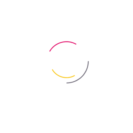
неральних поверхонь з високим водопоглинанням перед нанесенням
нення)
містом полімеру, призначена для підвищення міцності всіх видів д