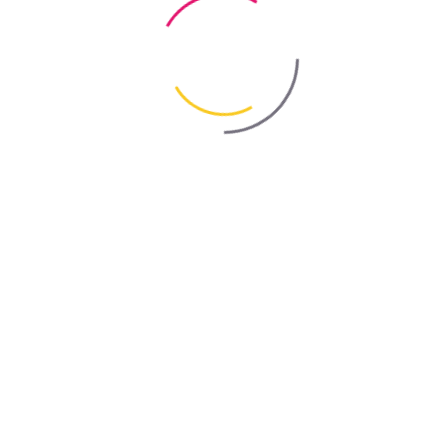
Bayris
/
Фарби
Фарби
Інтер’єрні фарби
Детальніше
Фасадні фарби
Детальніше
Фарби для дахів
Детальніше
Спеціальні фарби
Детальніше
Фарби Bayris – надійне покриття та
довговічність для всіх поверхонь
Шукаєте, де купити фарбу для різних типів поверхонь? Вибір
якісної фарби — це запорука не лише привабливого вигляду, а й
довговічності покриття. Фарби Bayris створені для надійного