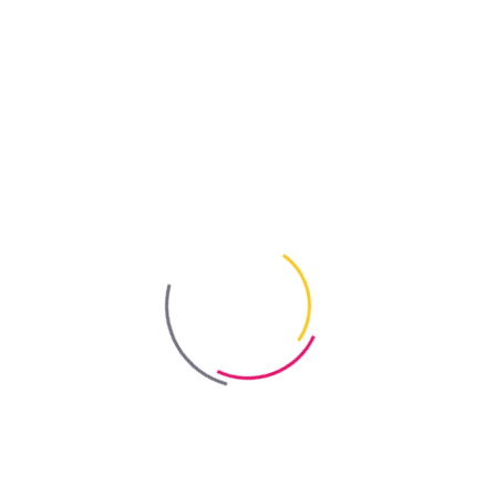
інком
ерхні.
хні.
ерхні.
рхні.
 для попереднього ґрунтування та зміцнення підготовлених мінер
 та зовнішніх робіт. «Бетон-контакт» "Байріс" наноситься на підст
закладні частини перед нанесенням на них гіпсових і цементних шт