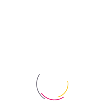
 5 ° С до 30 ° С
ется для регулирования свойств всех готовых к использованию ви
литного строительства, кладочных и других видов строительных 
 и подземных инженерных сооружений, при производстве железоб
и производит снижение содержания воды замеса до 15%. Замедля