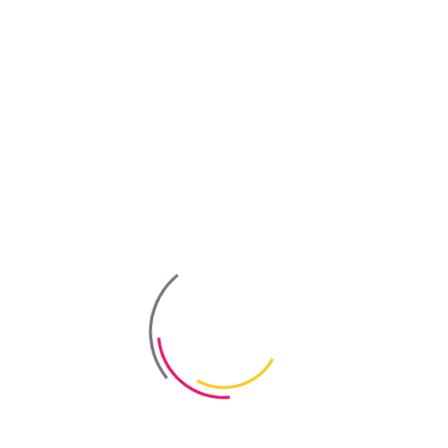
ов внутри помещений, а также для покраски фасадов жилых, торг
анного металла, кирпича, бетона, черепицы, грунтованного черног