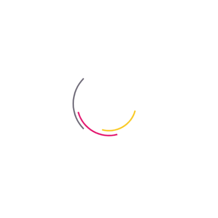
4-6 часа для каждого слоя.
Расход
250-400 мл/м² - фактические расходы могут увеличиваться в
зависимости от типа древесины, конструкции, метода
нанесения, поглощающей способности древесины и размеров
обрабатываемой поверхности.
Подготовка поверхности
Основа должна быть визуально чистой, без пыли, следов
бактериальной активности, пятен, гнилостных повреждений и
пригодна к обработке (при необходимости механически
очистить). Допустимая влажность обрабатываемого
материала не должна превышать 25%.
Нанесение
Рабочий раствор готовят на месте применения, соблюдая
соотношение 1:6 (1 л средства на 6 л чистой или