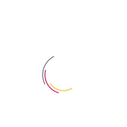
ра» ТМ «Байрис») подходит для создания тонкослойных декоратив
садов и интерьеров зданий, а также для помещений, подвергаю
окартона, бетона, на цементно-известковые, полимерные, поли
держания токсичных веществ. «Structure» TM «Bayris» удобно
 среднезернистые (размер частиц S2 - менее 300 мкм), толщина с
орослей, плесени и грибков.