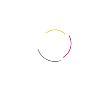
210/350 = 0,6
20 МПа (М200)
оли і як застосовувати протиморозні добав
ну: армованого і неармованого, а також для розчинових сумішей
 робіт при низьких температурах.
00, ПЦ ІІ/А-Ш–400).