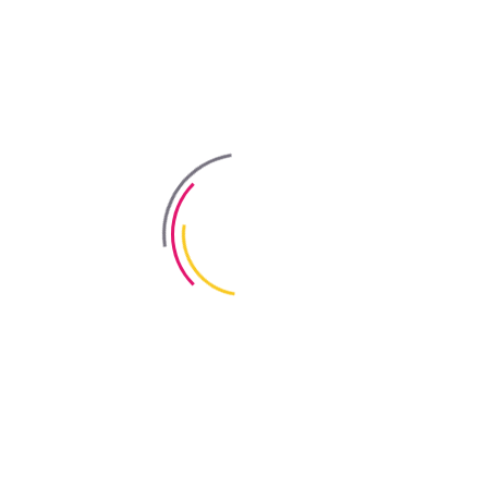
’ємних температурах, перед використанням продукту, необхідно за
 спеціалізованого обладнання та інструменту. Мікрофібру рекоме
ішуватись будь-яким способом, як ручним, так і механізованими
он у масі. Орієнтовний час змішування при рекомендованій витрат
міші чи розчини.
кна (мкм) – 20. Хімічна стійкість до кислот, лугів, розчинників – п
0. Колір – прозоро-білий, молочний.
відмостки, будівельні розчини, штукатурка, пінобетон, полістиролбет
ні майданчики, дороги (невелике навантаження);
ни, рекомендовано використання індивідуальних засобів захисту о
і призначені для дисперсного армування та покращення фізико-мех