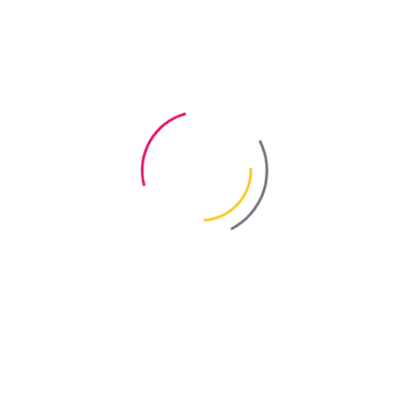
Відео
Контакти
ua
en
ru
Bayris
/
Новини компанії
/
Новинка — латексна фарба “LUXLATEX”
Новинка — латексна фарба
“LUXLATEX”
Назад
01.02.2023
“LUXLATEX”
— це високоякісна латексна інтер'єрна фарба,
призначена для декоративного фарбування стін та стель
всередині приміщень із цементних, цементно-вапняних, вапняних,
гіпсових, гіпсокартонних плит, дерев'яних та деревопохідних
матеріалів, а також для шпалер, призначених для фарбування.
Особливі властивості:
Стійка до миття;