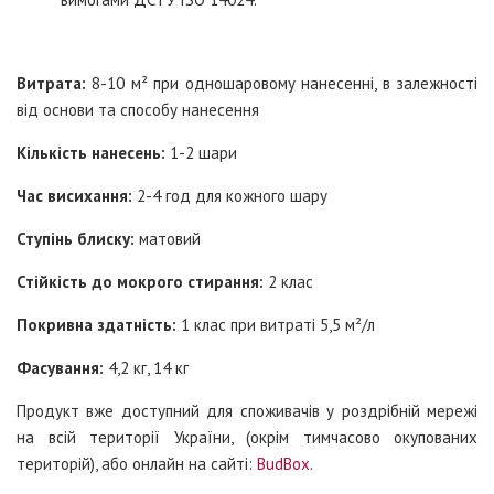
Витрата:
8-10 м² при одношаровому нанесенні, в залежності
від основи та способу нанесення
Кількість нанесень:
1-2 шари
Час висихання:
2-4 год для кожного шару
Ступінь блиску:
матовий
Стійкість до мокрого стирання:
2 клас
Покривна здатність:
1 клас при витраті 5,5 м²/л
Фасування:
4,2 кг, 14 кг
Продукт вже доступний для споживачів у роздрібній мережі
на всій території України, (окрім тимчасово окупованих
територій), або онлайн на сайті:
BudBox
.