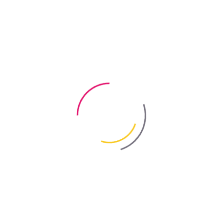
Відео
Контакти
ua
en
ru
Bayris
/
Новини компанії
/
Обережно – контрафакт!
Обережно – контрафакт!
Назад
21.08.2019
Шановні клієнти та партнери, протягом останніх декількох місяців
почастішали випадки копіювання та нахабної підробки продукції
ТМ «BAYRIS». Якщо раніше у торгових точках можна було зустріти
так-звану «продукцію» і з схожим, а подекуди з повністю
скопійованим дизайном, окрім логотипу «БАЙРІС» та реквізитів
виробника, то тепер у роздрібній мережі по Україні з’явився
контрафакт – пластифікатори з повністю ідентичними
етикетками та зазначенням даних виробничого підприємства
групи компаній «BAYRIS» – підприємства «WEMACO».
Проте у контрафакту деякі суттєві відмінності все-таки є: