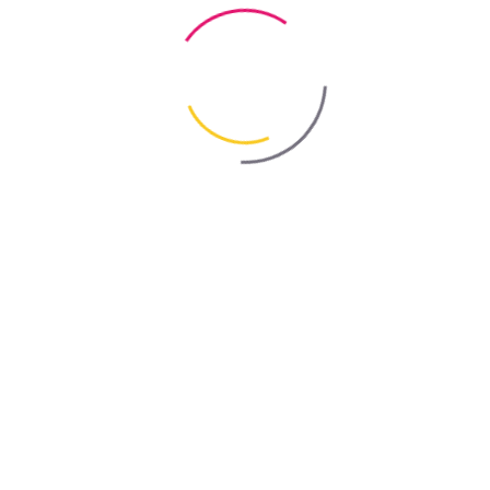
Мох развивается там, где есть:
влага
тень
пористая поверхность
плохая вентиляция
И он проникает в структуру материала.
Почему бытовые методы не работают?
Уксус, сода и хлорка дают лишь внешний эффект.
Они не уничтожают мох полностью.
В итоге он возвращается.
Что действительно эффективно?
Для долговременного результата важно:
уничтожить микроорганизмы
предотвратить повторный рост