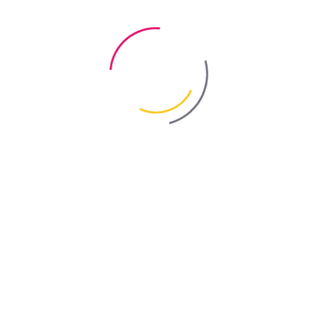
Советы
Видео
Контакты
ua
en
ru
Bayris
/
Новости компании
/
«WEMACO» получило сертификат ISO
9001.
«WEMACO» получило
сертификат ISO 9001.
Назад
11.06.2020
Каждая современная украинская компания желает стать лучшей в
сфере своей деятельности, завоевать устойчивое доверие
клиентов и занять достойную позицию не только на
отечественном, но и на международном рынке. Именно поэтому,
производственное предприятие «WEMACO» группы компаний
«BAYRIS» выбрало путь сертификации предприятия на
соответствие стандарту ISO 9001: 2015 - Система Менеджмента