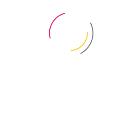
Советы
Видео
Контакты
ua
en
ru
Bayris
/
Новости компании
/
«WEMACO» получило сертификат ISO
9001.
«WEMACO» получило
сертификат ISO 9001.
Назад
11.06.2020
Каждая современная украинская компания желает стать лучшей в
сфере своей деятельности, завоевать устойчивое доверие
клиентов и занять достойную позицию не только на
отечественном, но и на международном рынке. Именно поэтому,
производственное предприятие «WEMACO» группы компаний
«BAYRIS» выбрало путь сертификации предприятия на
соответствие стандарту ISO 9001: 2015 - Система Менеджмента