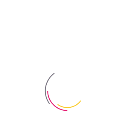
Советы
Видео
Контакты
ua
en
ru
Bayris
/
Новости компании
/
Новый Эко продукт «BAYRIS»!
Новый Эко продукт «BAYRIS»!
Назад