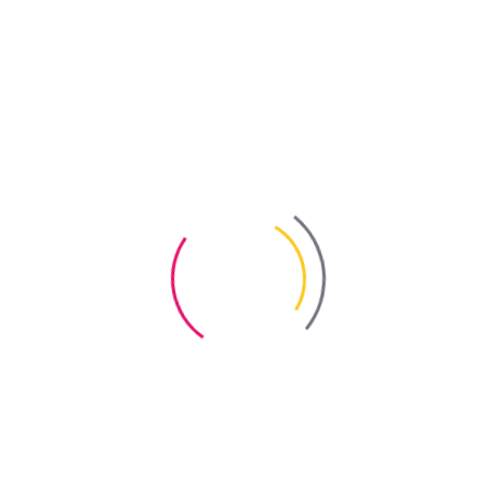
Растворители
Фасадные штукатурки
Профессиональная защита древесины
Подготовка древесины
Профессиональное декорирование древесины
Профессиональная защита древесины
Средства ухода
Профессиональные чистящие средства
Декоративные материалы для механического
нанесения
Архивные товары
Решения
Покраска шифера
Покраска оцинкованного метала
Отделка фасадов
Декорирование стен и потолков
Защита деревьев и кустов
Удаление высолов и загрязнений
Окрашивание различных поверхностей
Покраска стен и потолков
Защита конструкционной древесины
Декорирование и защита древесины
Долговечность и качество бетона
Новости