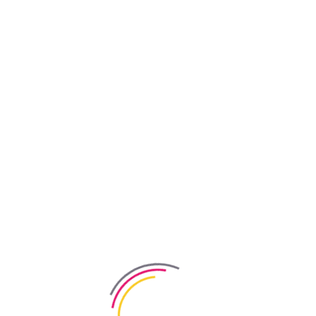
евесины от широкого спектра биологических поражений. Применяе
е изменяет структуру древесины, не вызывает химической дестр
онной активностью по отношению к черным металлам.
ы в пределах от + 5°С до + 25°С и относительной влажности во
дая соотношение 1:9 (1 л средства на 9 л чистой или дистиллиро
альной активности, пятен, гнилостных повреждений и пригодна к 
.
ии.
и, валика или методом распыления. Двукратное нанесения пред
кратное нанесения предусматривает этап промежуточного просушки
водой. Помещение, внутри которых древесина была защищена био
тью закрепляется в древесине при нормальных условиях для 1 и 2 
и декоративно-защитными средствами.