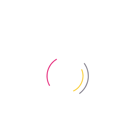
Растворители
Фасадные штукатурки
Профессиональная защита древесины
Подготовка древесины
Профессиональное декорирование древесины
Профессиональная защита древесины
Средства ухода
Профессиональные чистящие средства
Декоративные материалы для механического
нанесения
Архивные товары
Решения
Покраска шифера
Покраска оцинкованного метала
Отделка фасадов
Декорирование стен и потолков
Защита деревьев и кустов
Удаление высолов и загрязнений
Окрашивание различных поверхностей
Покраска стен и потолков
Защита конструкционной древесины
Декорирование и защита древесины
Долговечность и качество бетона
Новости