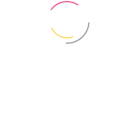
Полимерные продукты для бетона
Детальнее
Добавки в бетон – увеличить прочность и
долговечность
Ищете, где купить добавки в бетон для улучшения характеристик
смеси? Правильно подобранные модификаторы — ключ к
получению высокопрочного бетона, устойчивого к перепадам
температур и агрессивной среде. Добавки для бетона Bayris
повышают прочность, морозостойкость, гидроизоляцию и
пластичность.
Преимущества использования добавок для
бетона
Увеличение прочности бетона
– для более устойчивых 
долговечных конструкций, способных выдерживать
значительные нагрузки.
Улучшение водонепроницаемости
– надежная защита о
влаги.