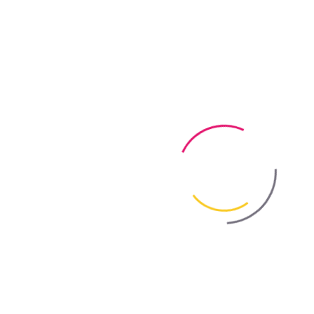
Краска для брусщатки Профи Брук Пейнт ТМ Байрис - Инструкция