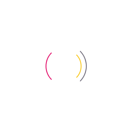
Розчинники
Фасадні штукатурки
Професійний захист та декорування деревини
Підготовка деревини
Професійне декорування деревини
Професійний захист деревини
Засоби догляду
Професійні очисні засоби
Декоративні матеріали для механічного нанесення
Архівні товари
Рішення
Фарбування шиферу
Фарбування оцинкованої бляхи
Оздоблення фасадів
Декорування стін та стель
Захист дерев та кущів
Видалення висолів і забруднень
Фарбування різних поверхонь
Фарбування стін та стель
Захист конструкційної деревини
Декорування та захист деревини
Довговічність та якість бетону
Новини
Поради