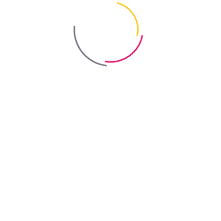
Out-of-stock
Bayris
Витрата
залежить від поглинаючої здатності основи
Нанесення
наносити тонким шаром до 2 мм
Час висихання
2-3 год для кожного шару
Order online
Showrooms & Distributors
Available Colours
White
Pine
Walnut
Oak